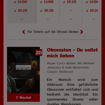
14:00
14:00
18:20
14:00
18:20
18:20
-
18:20
-
-
-
-
Für Tickets auf die Uhrzeit klicken.
Obsession - Du sollst
2D
mich lieben
Regie: Curry Barker. Mit Michael
Johnston II, Inde Navarrette,
Cooper Tomlinson
Ein Wunsch wird zum
Albtraum: Eine gefährliche
Obsession entfaltet sich und
bedroht die Identität. Ein
7. Woche!
spannendes Drama voller
dunkler Wendungen.