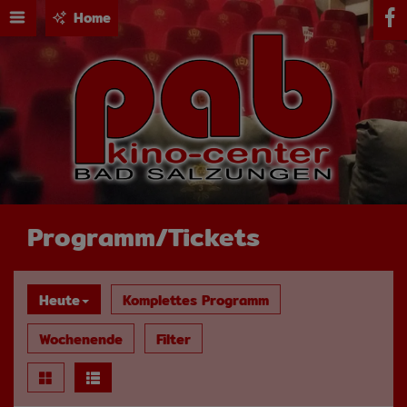
Home
Programm/Tickets
Heute
Komplettes Programm
Wochenende
Filter