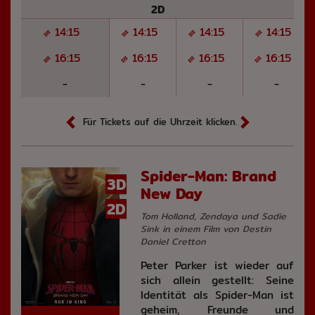
2D
14:15
14:15
14:15
14:15
16:15
16:15
16:15
16:15
-
-
-
-
Für Tickets auf die Uhrzeit klicken.
Spider-Man: Brand
3D
New Day
2D
Tom Holland, Zendaya und Sadie
Sink in einem Film von Destin
Daniel Cretton
Peter Parker ist wieder auf
sich allein gestellt: Seine
Identität als Spider-Man ist
geheim, Freunde und