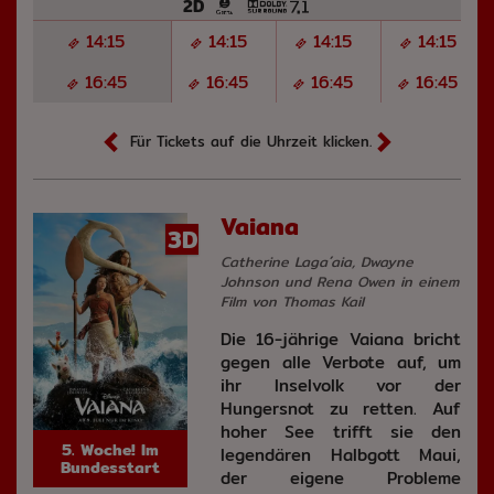
2D
14:15
14:15
14:15
14:15
16:45
16:45
16:45
16:45
Für Tickets auf die Uhrzeit klicken.
Vaiana
3D
Catherine Laga´aia, Dwayne
Johnson und Rena Owen in einem
Film von Thomas Kail
Die 16-jährige Vaiana bricht
gegen alle Verbote auf, um
ihr Inselvolk vor der
Hungersnot zu retten. Auf
hoher See trifft sie den
5. Woche! Im
legendären Halbgott Maui,
Bundesstart
der eigene Probleme