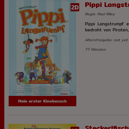
Pippi Langst
2D
Regie: Paul Riley
Pippi Langstrumpf 
bedroht von Piraten
Altersfreigabe: not yet
77 Minuten
Mein erster Kinobesuch
Steckerlfisch