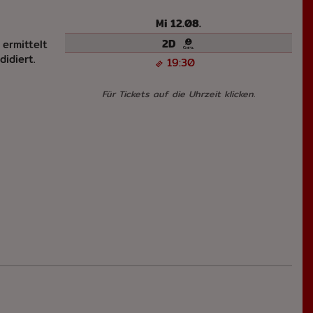
Mi 12.08.
2D
ermittelt
idiert.
19:30
Für Tickets auf die Uhrzeit klicken.