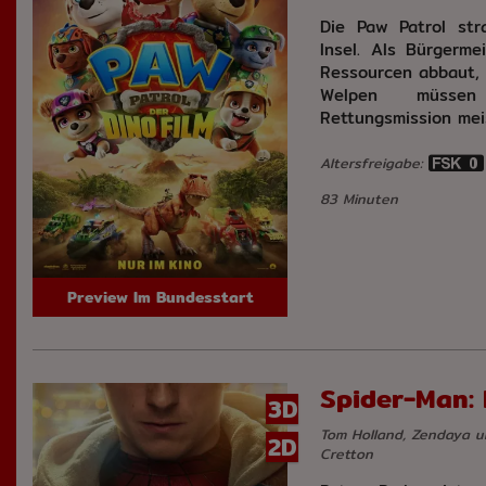
Die Paw Patrol str
Insel. Als Bürgerme
Ressourcen abbaut, 
Welpen müssen
Rettungsmission mei
Altersfreigabe:
83 Minuten
Preview Im Bundesstart
Spider-Man:
3D
Tom Holland, Zendaya un
2D
Cretton