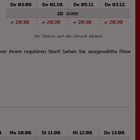
Do 03.09.
Do 01.10.
Do 05.11.
Do 03.12.
2D
20:30
20:30
20:30
20:30
Für Tickets auf die Uhrzeit klicken.
 vor ihrem regulären Start! Sehen Sie ausgewählte Filme
.
Mo 10.08.
Di 11.08.
Mi 12.08.
Do 13.08.