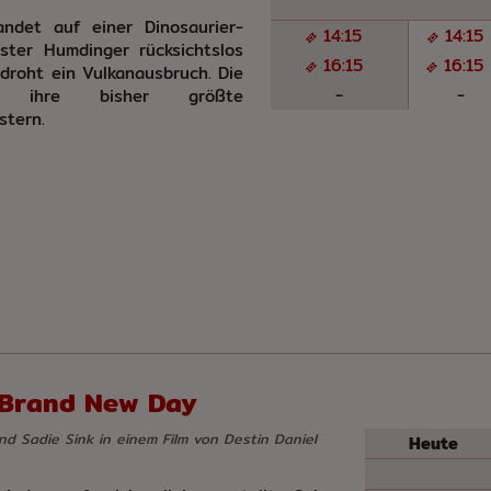
andet auf einer Dinosaurier-
14:15
14:15
ister Humdinger rücksichtslos
16:15
16:15
droht ein Vulkanausbruch. Die
-
-
 ihre bisher größte
stern.
 Brand New Day
d Sadie Sink in einem Film von Destin Daniel
Heut