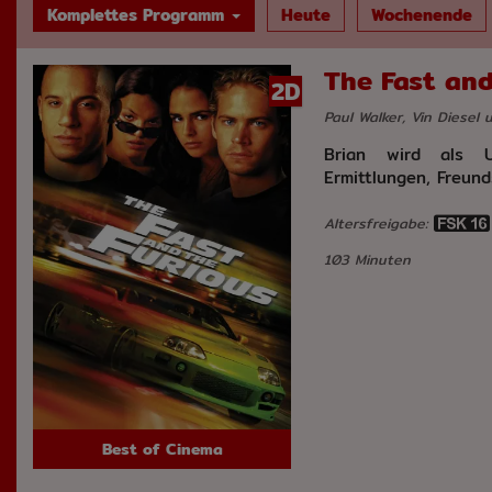
Komplettes Programm
Heute
Wochenende
The Fast and
2D
Paul Walker, Vin Diesel
Brian wird als U
Ermittlungen, Freun
Altersfreigabe:
103 Minuten
Best of Cinema