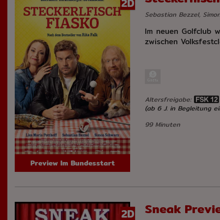
2D
Sebastian Bezzel, Simon
Im neuen Golfclub wi
zwischen Volksfestcl
Altersfreigabe:
(ab 6 J. in Begleitung 
99 Minuten
Preview Im Bundesstart
Sneak Previ
2D