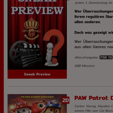
Jeden 1. Donnerstag im
Wer Überraschungen l
ihrem regulären Star
allen anderen.
Doch was gezeigt wir
Wer Überraschungen 
aus allen Genres noc
Altersfreigabe:
100 Minuten
Sneak Preview
PAW Patrol: 
2D
Carter Young, Hayden 
einem Film von Cal Brun