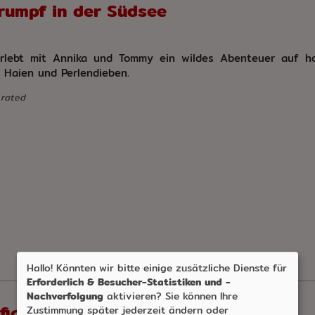
rumpf in der Südsee
erlebt mit Annika und Tommy ein wildes Abenteuer auf h
, Haien und Perlendieben.
 rated
Hallo! Könnten wir bitte einige zusätzliche Dienste für
Erforderlich & Besucher-Statistiken und -
Nachverfolgung
aktivieren? Sie können Ihre
fiasko
Zustimmung später jederzeit ändern oder