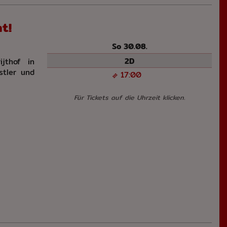
t!
So 30.08.
2D
jthof in
stler und
17:00
Für Tickets auf die Uhrzeit klicken.