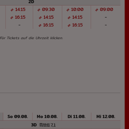
2D
14:15
09:30
10:00
09:00
16:15
14:15
14:15
-
-
16:15
16:15
-
Für Tickets auf die Uhrzeit klicken.
e
So 09.08.
Mo 10.08.
Di 11.08.
Mi 12.08.
3D