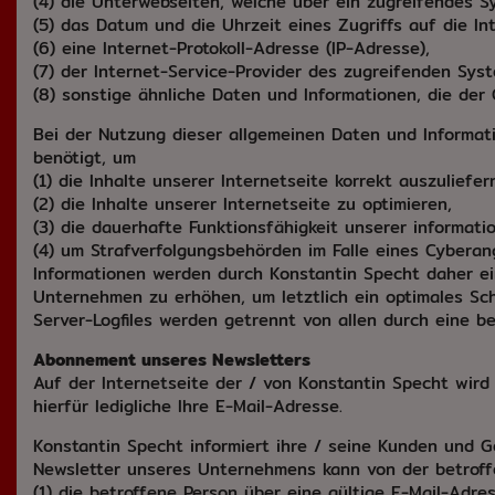
(4) die Unterwebseiten, welche über ein zugreifendes 
(5) das Datum und die Uhrzeit eines Zugriffs auf die Int
(6) eine Internet-Protokoll-Adresse (IP-Adresse),
(7) der Internet-Service-Provider des zugreifenden Sys
(8) sonstige ähnliche Daten und Informationen, die der
Bei der Nutzung dieser allgemeinen Daten und Informat
benötigt, um
(1) die Inhalte unserer Internetseite korrekt auszuliefer
(2) die Inhalte unserer Internetseite zu optimieren,
(3) die dauerhafte Funktionsfähigkeit unserer informat
(4) um Strafverfolgungsbehörden im Falle eines Cyberan
Informationen werden durch Konstantin Specht daher ei
Unternehmen zu erhöhen, um letztlich ein optimales Sc
Server-Logfiles werden getrennt von allen durch eine
Abonnement unseres Newsletters
Auf der Internetseite der / von Konstantin Specht wir
hierfür ledigliche Ihre E-Mail-Adresse.
Konstantin Specht informiert ihre / seine Kunden und
Newsletter unseres Unternehmens kann von der betrof
(1) die betroffene Person über eine gültige E-Mail-Adre