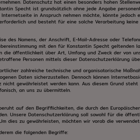
ernehmen. Datenschutz hat einen besonders hohen Stellenwer
stantin Specht ist grundsätzlich ohne jede Angabe personen
Internetseite in Anspruch nehmen möchte, könnte jedoch e
rforderlich und besteht für eine solche Verarbeitung keine 
ise des Namens, der Anschrift, E-Mail-Adresse oder Telefon
übereinstimmung mit den für Konstantin Specht geltenden l
 die öffentlichkeit über Art, Umfang und Zweck der von un
troffene Personen mittels dieser Datenschutzerklärung übe
wortlicher zahlreiche technische und organisatorische Maßn
zogenen Daten sicherzustellen. Dennoch können Internetbas
tz nicht gewährleistet werden kann. Aus diesem Grund steht
onisch, an uns zu übermitteln.
eruht auf den Begrifflichkeiten, die durch den Europäische
. Unsere Datenschutzerklärung soll sowohl für die öffentl
Um dies zu gewährleisten, möchten wir vorab die verwendeten
derem die folgenden Begriffe: