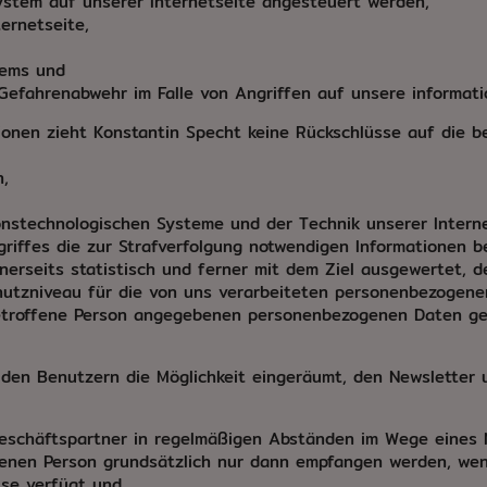
System auf unserer Internetseite angesteuert werden,
ernetseite,
tems und
 Gefahrenabwehr im Falle von Angriffen auf unsere informat
ionen zieht Konstantin Specht keine Rückschlüsse auf die b
n,
ionstechnologischen Systeme und der Technik unserer Intern
griffes die zur Strafverfolgung notwendigen Informationen 
nerseits statistisch und ferner mit dem Ziel ausgewertet, 
hutzniveau für die von uns verarbeiteten personenbezogene
 betroffene Person angegebenen personenbezogenen Daten ge
d den Benutzern die Möglichkeit eingeräumt, den Newsletter
 Geschäftspartner in regelmäßigen Abständen im Wege eines
fenen Person grundsätzlich nur dann empfangen werden, we
sse verfügt und