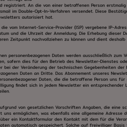
d registriert. An die von einer betroffenen Person erstmali
mail im Double-Opt-In-Verfahren versendet. Diese Bestätigu
sletters autorisiert hat.
 die vom Internet-Service-Provider (ISP) vergebene IP-Adre
m und die Uhrzeit der Anmeldung. Die Erhebung dieser Date
eren Zeitpunkt nachvollziehen zu können und dient deshalb 
nen personenbezogenen Daten werden ausschließlich zum Ve
, sofern dies für den Betrieb des Newsletter-Dienstes oder 
 bei der Veränderung der technischen Gegebenheiten der Fa
ogenen Daten an Dritte. Das Abonnement unseres Newslette
personenbezogener Daten, die die betroffene Person uns für 
igung findet sich in jedem Newsletter ein entsprechender Li
ilen.
 aufgrund von gesetzlichen Vorschriften Angaben, die eine 
 uns ermöglichen, was ebenfalls eine allgemeine Adresse d
 über ein Kontaktformular den Kontakt mit dem für die Vera
en automatisch gespeichert. Solche auf freiwilliger Basis 