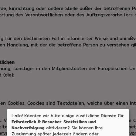
hörde, Einrichtung oder andere Stelle außer der betroffenen 
ortung des Verantwortlichen oder des Auftragsverarbeiters
llig für den bestimmten Fall in informierter Weise und unmi
en Handlung, mit der die betroffene Person zu verstehen gib
tlichen
nung, sonstiger in den Mitgliedstaaten der Europäischen U
(die):
den Cookies. Cookies sind Textdateien, welche über einen 
Hallo! Könnten wir bitte einige zusätzliche Dienste für
. Viele Cookies enthalten eine sogenannte Cookie-ID. Eine C
Erforderlich & Besucher-Statistiken und -
seiten und Server dem konkreten Internetbrowser zugeordne
Nachverfolgung
aktivieren? Sie können Ihre
rvern, den individuellen Browser der betroffenen Person vo
Zustimmung später jederzeit ändern oder