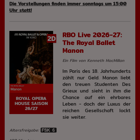
Die Vorstellungen finden immer sonntags um 15:00
Uhr statt!
RBO Live 2026-27:
2D
The Royal Ballet
Manon
Ein Film von Kenneth MacMillan
Im Paris des 18. Jahrhunderts
zählt nur Geld. Manon liebt
den treuen Studenten Des
Grieux und sieht in ihm die
Chance auf ein ehrbares
ROYAL OPERA
HOUSE SAISON
Leben - doch der Luxus der
26/27
reichen Gesellschaft lockt
sie weiter.
Altersfreigabe: