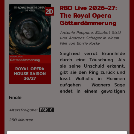
RBO Live 2026-27:
2D
The Royal Opera
Götterdämmerung
Antonio Pappano, Elisabet Strid
und Andreas Schager in einem
Film von Barrie Kosky
Siegfried verrät Brünnhilde
durch eine Täuschung. Als
sie seine Unschuld erkennt,
ROYAL OPERA
gibt sie den Ring zurück und
HOUSE SAISON
lässt Walhalla in Flammen
26/27
aufgehen - Wagners Sage
endet in einem gewaltigen
Finale.
Altersfreigabe:
350 Minuten