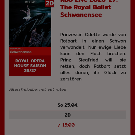
2D
The Royal Ballet
Schwanensee
Prinzessin Odette wurde von
Rotbart in einen Schwan
verwandelt. Nur ewige Liebe
kann den Fluch brechen.
Prinz Siegfried will sie
ROYAL OPERA
HOUSE SAISON
retten, doch Rotbart setzt
26/27
alles daran, ihr Glück zu
zerstören.
Altersfreigabe: not yet rated
So 25.04.
2D
15:00