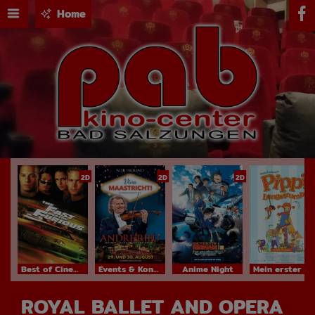
Home
2D
2D
2D
Best of Cinema
Events & Konzerte
Anime Night
Mein erster Kinobesuch
ROYAL BALLET AND OPERA