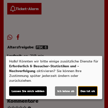
Ticket-Alarm
Altersfreigabe:
Laufzeit:
ca. 210 min.
Hallo! Könnten wir bitte einige zusätzliche Dienste für
Musik:
Wolfgang Amadeus Mozart
Genre:
Erforderlich & Besucher-Statistiken und -
Oper/Ballet
Land:
GB
Verleih:
LUF
Nachverfolgung
aktivieren? Sie können Ihre
Zustimmung später jederzeit ändern oder
Inhalte zum Teil von
zurückziehen.
© CINEPROG ...macht Lust auf Ihr Kino!
Lassen Sie mich wählen
Ich lehne ab
Das ist ok
Kommentare
☆
☆
☆
☆
☆
0