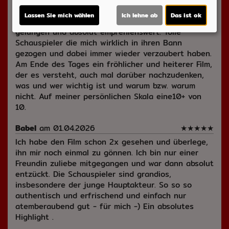
geschuldet manchmal etwas schwerfällig, aber
Lassen Sie mich wählen
Ich lehne ab
Das ist ok
dennoch mit einer fröhlichen Heiterkeit. Sehr
gelungen und absolut empfehlenswert. Tolle
Schauspieler die mich wirklich in ihren Bann
gezogen und dabei immer wieder verzaubert haben.
Am Ende des Tages ein fröhlicher und heiterer Film,
der es versteht, auch mal darüber nachzudenken,
was und wer wichtig ist und warum bzw. warum
nicht. Auf meiner persönlichen Skala eine10+ von
10.
Babel
am 01.04.2026
★
★
★
★
★
Ich habe den Film schon 2x gesehen und überlege,
ihn mir noch einmal zu gönnen. Ich bin nur einer
Freundin zuliebe mitgegangen und war dann absolut
entzückt. Die Schauspieler sind grandios,
insbesondere der junge Hauptakteur. So so so
authentisch und erfrischend und einfach nur
atemberaubend gut - für mich -) Ein absolutes
Highlight .