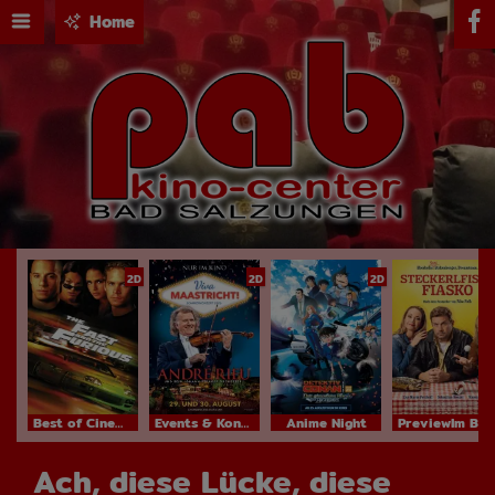
Home
2D
2D
2D
Best of Cinema
Events & Konzerte
Anime Night
PreviewIm Bundesstart
Ach, diese Lücke, diese