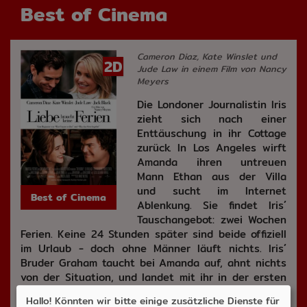
Best of Cinema
Cameron Diaz, Kate Winslet und
2D
Jude Law in einem Film von Nancy
Meyers
Die Londoner Journalistin Iris
zieht sich nach einer
Enttäuschung in ihr Cottage
zurück. In Los Angeles wirft
Amanda ihren untreuen
Mann Ethan aus der Villa
und sucht im Internet
Best of Cinema
Ablenkung. Sie findet Iris´
Tauschangebot: zwei Wochen
Ferien. Keine 24 Stunden später sind beide offiziell
im Urlaub - doch ohne Männer läuft nichts. Iris´
Bruder Graham taucht bei Amanda auf, ahnt nichts
von der Situation, und landet mit ihr in der ersten
Nacht im Bett. Iris wiederum knüpft in L.A.
Hallo! Könnten wir bitte einige zusätzliche Dienste für