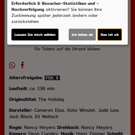
Erforderlich & Besucher-Statistiken und -
Nachverfolgung
aktivieren? Sie können Ihre
Di 01.12.
Zustimmung später jederzeit ändern oder
zurückziehen.
2D
20:20
Lassen Sie mich wählen
Ich lehne ab
Das ist ok
Für Tickets auf die Uhrzeit klicken.
Altersfreigabe:
Laufzeit:
ca. 138 min.
Originaltitel:
The Holiday
Darsteller:
Cameron Diaz, Kate Winslet, Jude Law,
Jack Black, Eli Wallach
Regie:
Nancy Meyers
Drehbuch:
Nancy Meyers
Kamera:
Dean Cundey;
Musik:
Hans Zimmer
Schnitt: