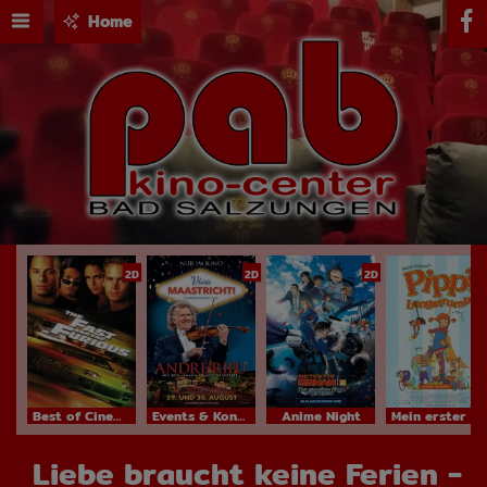
Home
2D
2D
2D
Best of Cinema
Events & Konzerte
Anime Night
Mein erster Kinobesuch
Liebe braucht keine Ferien -