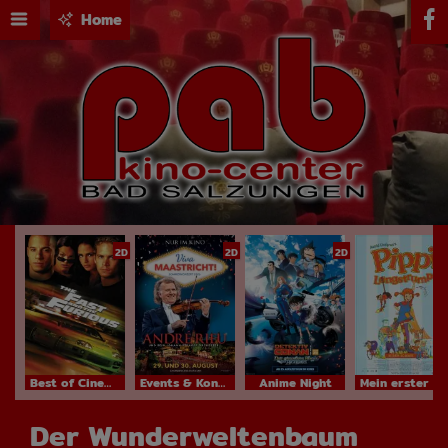
Home
2D
2D
2D
Best of Cinema
Events & Konzerte
Anime Night
Mein erster Kinobesuch
Der Wunderweltenbaum