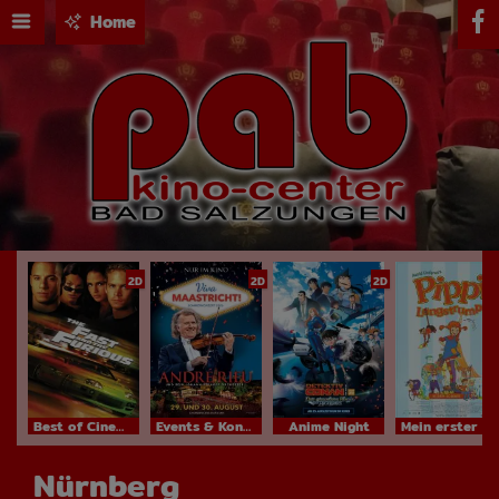
Home
2D
2D
2D
Best of Cinema
Events & Konzerte
Anime Night
Mein erster Kinobesuch
Nürnberg