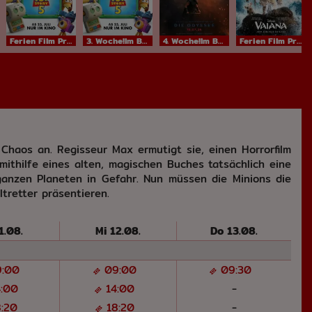
Ferien Film ProgrammIm Bundesstart
3. Woche!Im Bundesstart
4. Woche!Im Bundesstart
Ferien Film ProgrammIm Bundesstart
Chaos an. Regisseur Max ermutigt sie, einen Horrorfilm
thilfe eines alten, magischen Buches tatsächlich eine
 ganzen Planeten in Gefahr. Nun müssen die Minions die
tretter präsentieren.
1.08.
Mi 12.08.
Do 13.08.
9:00
09:00
09:30
4:00
14:00
-
8:20
18:20
-