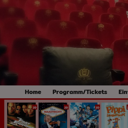
Home
Programm/Tickets
Ein
2D
2D
2D