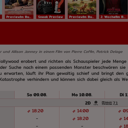
PreviewIm Bundesstart
Sneak Preview
PreviewIm Bundesstart
2. Woche!Im Bundesstart
er und Allison Janney in einem Film von Pierre Coffin, Patrick Delage
ollywood erobert und richten als Schauspieler jede Menge 
 der Suche nach einem passenden Monster beschwören sie mi
u erwarten, läuft ihr Plan gewaltig schief und bringt den
Katastrophe verhindern und können sich dabei gleich als Wel
e
So 09.08.
Mo 10.08.
Di 1
2D
18:20
14:00
0
-
18:20
1
-
-
1