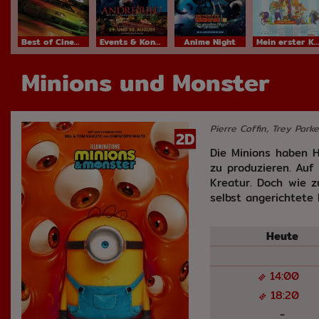
Best of Cinema
Events & Konzerte
Anime Night
Mein erster Kinobesuch
Minions und Monster
Pierre Coffin, Trey Park
2D
Die Minions haben H
zu produzieren. Auf
Kreatur. Doch wie z
selbst angerichtete 
Heut
14:00
18:20
-