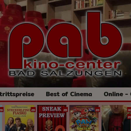
trittspreise
Best of Cinema
Online -
2D
2D
2D
2D
3
2