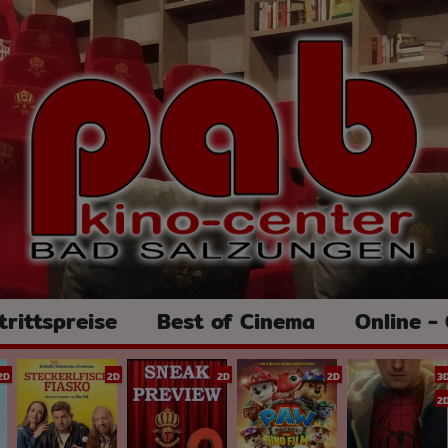
trittspreise
Best of Cinema
Online -
2D
2D
2D
2D
3
2