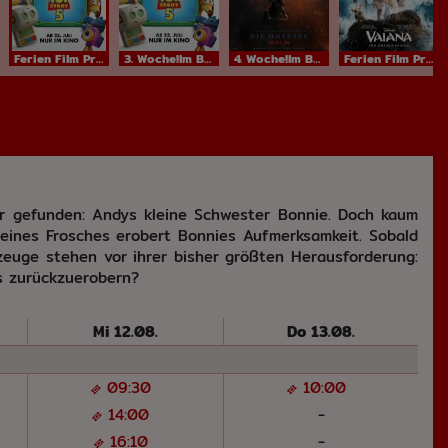
Ferien Film ProgrammIm Bundesstart
3. Woche!Im Bundesstart
4. Woche!Im Bundesstart
Ferien Film ProgrammIm Bundesstart
r gefunden: Andys kleine Schwester Bonnie. Doch kaum
m eines Frosches erobert Bonnies Aufmerksamkeit. Sobald
elzeuge stehen vor ihrer bisher größten Herausforderung:
s zurückzuerobern?
Mi 12.08.
Do 13.08.
09:30
10:00
14:00
-
16:10
-