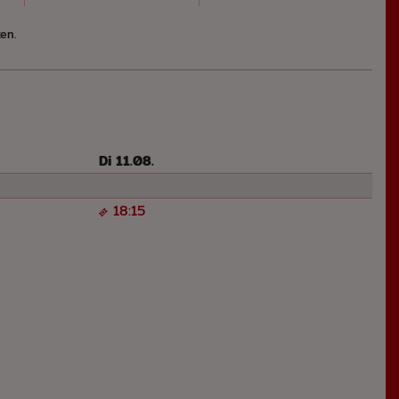
en.
Di 11.08.
18:15