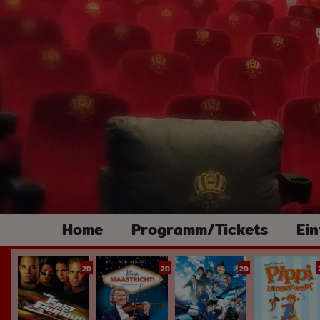
Home
Programm/Tickets
Ein
2D
2D
2D