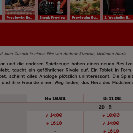
PreviewIm Bundesstart
Sneak Preview
PreviewIm Bundesstart
2. Woche!Im Bundesstart
nd Joan Cusack in einem Film von Andrew Stanton, McKenna Harris
ear und die anderen Spielzeuge haben einen neuen Besitze
lebt, taucht ein gefährlicher Rivale auf. Ein Tablet in For
tet, scheint alles Analoge plötzlich uninteressant. Die Spi
und ihre Freunde einen Weg finden, das Herz des Mädchen
te
Mo 10.08.
Di 11.08.
2D
14:00
10:00
16:10
14:00
-
16:10