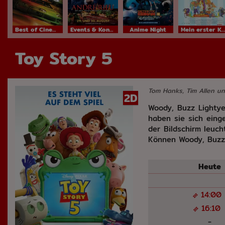
Best of Cinema
Events & Konzerte
Anime Night
Mein erster Kinobesuch
Toy Story 5
Tom Hanks, Tim Allen u
2D
Woody, Buzz Lighty
haben sie sich einge
der Bildschirm leuch
Können Woody, Buzz 
Heu
14:00
16:10
-