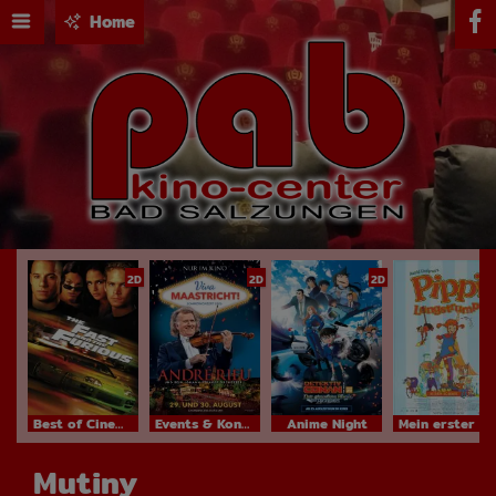
Home
2D
2D
2D
Best of Cinema
Events & Konzerte
Anime Night
Mein erster Kinobesuch
Mutiny