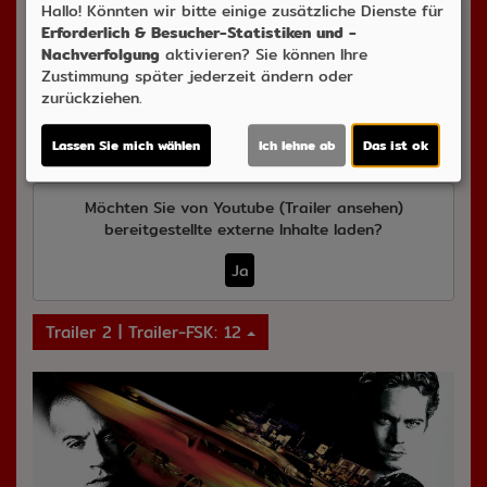
Hallo! Könnten wir bitte einige zusätzliche Dienste für
Honess, Dallas Puett;
Genre:
Action, Krimi, Thriller
Erforderlich & Besucher-Statistiken und -
Land:
Deutschland, USA 2001
Verleih:
United
Nachverfolgung
aktivieren? Sie können Ihre
International Pictures GmbH
Zustimmung später jederzeit ändern oder
zurückziehen.
Inhalte zum Teil von
© CINEPROG ...macht Lust auf Ihr Kino!
Lassen Sie mich wählen
Ich lehne ab
Das ist ok
Möchten Sie von
Youtube (Trailer ansehen)
bereitgestellte externe Inhalte laden?
Ja
Trailer 2 | Trailer-FSK: 12