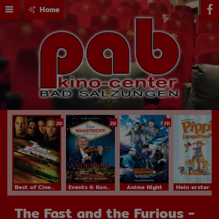
Home
2D
2D
2D
Best of Cinema
Events & Konzerte
Anime Night
Mein erster Kinobesuch
The Fast and the Furious -