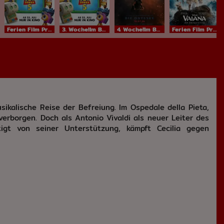
Ferien Film ProgrammIm Bundesstart
3. Woche!Im Bundesstart
4. Woche!Im Bundesstart
Ferien Film ProgrammIm Bundesstart
usikalische Reise der Befreiung. Im Ospedale della Pieta,
verborgen. Doch als Antonio Vivaldi als neuer Leiter des
utigt von seiner Unterstützung, kämpft Cecilia gegen