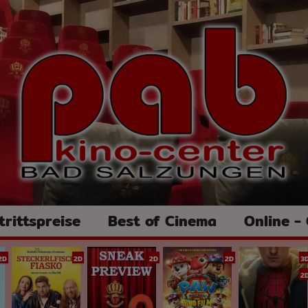
trittspreise
Best of Cinema
Online -
2D
2D
2D
2D
3
2