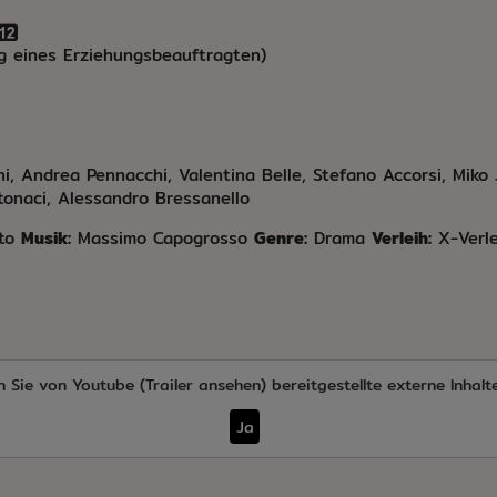
ng eines Erziehungsbeauftragten)
hi, Andrea Pennacchi, Valentina Belle, Stefano Accorsi, Miko 
tonaci, Alessandro Bressanello
to
Musik:
Massimo Capogrosso
Genre:
Drama
Verleih:
X-Verle
n Sie von
Youtube (Trailer ansehen)
bereitgestellte externe Inhalt
Ja