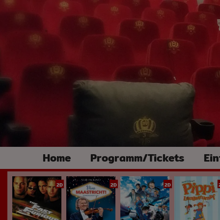
Home
Programm/Tickets
Ein
2D
2D
2D