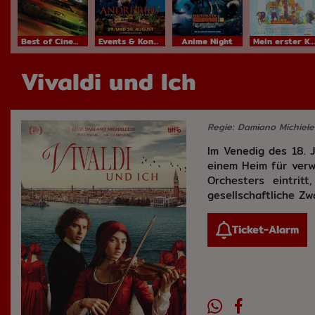
Best of Cinema
Events & Konzerte
Anime Night
Mein erster Kinobesuch
Vivaldi und Ich
Regie: Damiano Michielet
Im Venedig des 18. J
einem Heim für verwa
Orchesters eintrit
gesellschaftliche Z
Ticket-Alarm