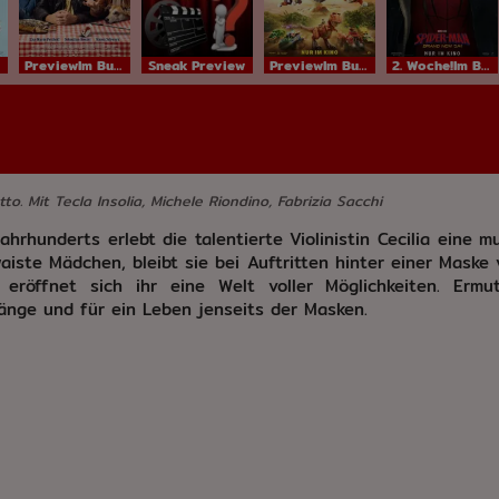
PreviewIm Bundesstart
Sneak Preview
PreviewIm Bundesstart
2. Woche!Im Bundesstart
to. Mit Tecla Insolia, Michele Riondino, Fabrizia Sacchi
ahrhunderts erlebt die talentierte Violinistin Cecilia eine m
iste Mädchen, bleibt sie bei Auftritten hinter einer Maske 
t, eröffnet sich ihr eine Welt voller Möglichkeiten. Erm
wänge und für ein Leben jenseits der Masken.