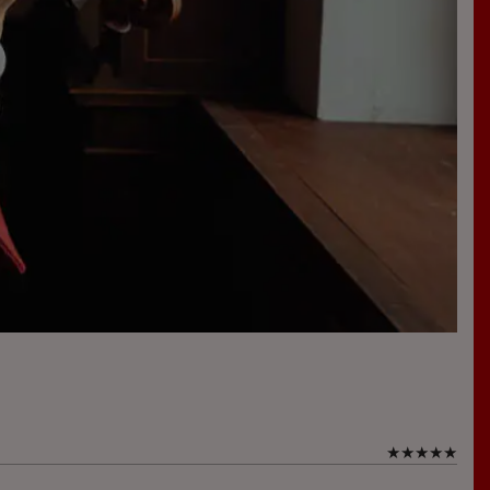
★
★
★
★
★