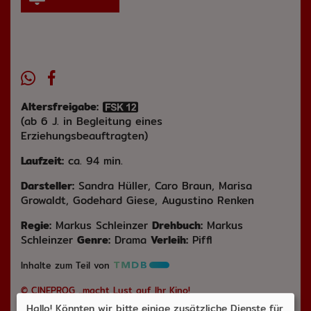
Altersfreigabe:
(ab 6 J. in Begleitung eines
Erziehungsbeauftragten)
Laufzeit:
ca. 94 min.
Darsteller:
Sandra Hüller, Caro Braun, Marisa
Growaldt, Godehard Giese, Augustino Renken
Regie:
Markus Schleinzer
Drehbuch:
Markus
Schleinzer
Genre:
Drama
Verleih:
Piffl
Inhalte zum Teil von
© CINEPROG ...macht Lust auf Ihr Kino!
Hallo! Könnten wir bitte einige zusätzliche Dienste für