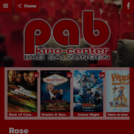
Home
2D
2D
2D
Best of Cinema
Events & Konzerte
Anime Night
Mein erster Kinobesuch
Rose