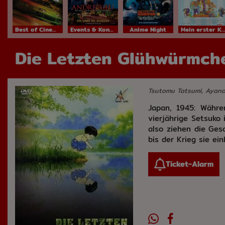
Best of Cinema
Events & Konzerte
Anime Night
Mein erster Kinobesuch
Die Letzten Glühwürmch
Tsutomu Tatsumi, Ayano 
Japan, 1945: Währen
vierjährige Setsuko 
also ziehen die Ges
bis der Krieg sie ein
Ticket-Alarm