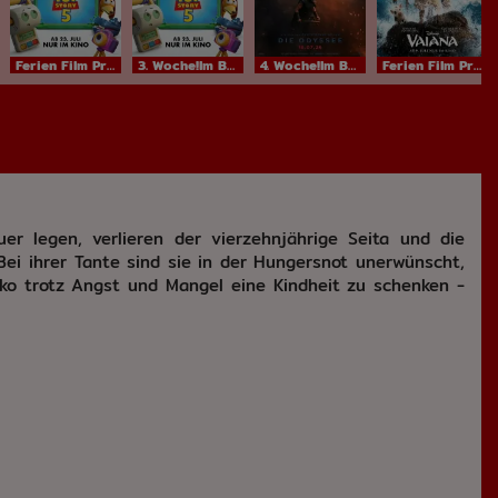
Ferien Film ProgrammIm Bundesstart
3. Woche!Im Bundesstart
4. Woche!Im Bundesstart
Ferien Film ProgrammIm Bundesstart
er legen, verlieren der vierzehnjährige Seita und die
Bei ihrer Tante sind sie in der Hungersnot unerwünscht,
uko trotz Angst und Mangel eine Kindheit zu schenken -