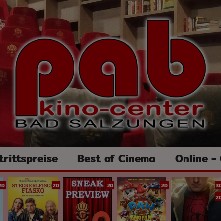
trittspreise
Best of Cinema
Online -
2D
2D
2D
2D
3
2