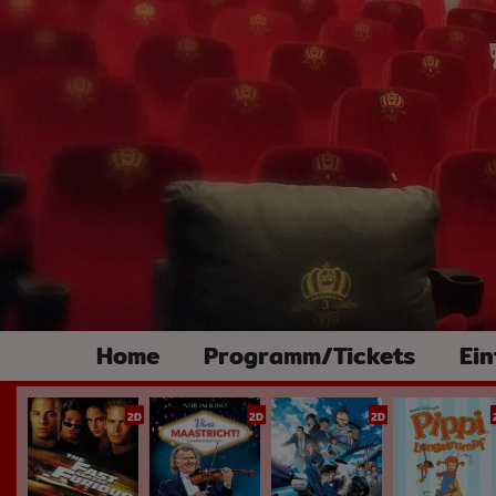
Home
Programm/Tickets
Ein
2D
2D
2D