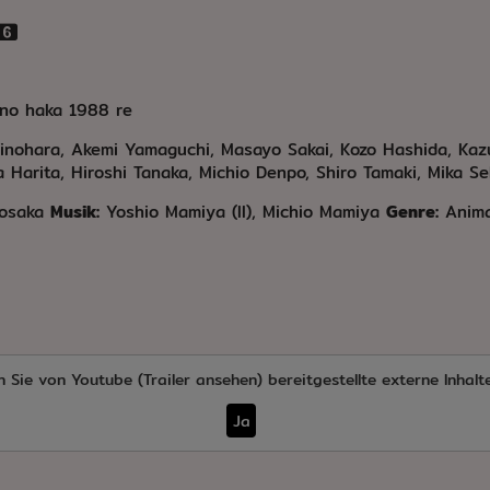
no haka 1988 re
hinohara, Akemi Yamaguchi, Masayo Sakai, Kozo Hashida, Kaz
Harita, Hiroshi Tanaka, Michio Denpo, Shiro Tamaki, Mika Se
Nosaka
Musik:
Yoshio Mamiya (II), Michio Mamiya
Genre:
Anima
n Sie von
Youtube (Trailer ansehen)
bereitgestellte externe Inhalt
Ja