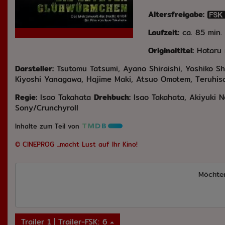
Altersfreigabe:
Laufzeit:
ca. 85 min.
Originaltitel:
Hotaru 
Darsteller:
Tsutomu Tatsumi, Ayano Shiraishi, Yoshiko S
Kiyoshi Yanagawa, Hajime Maki, Atsuo Omotem, Teruhisa 
Regie:
Isao Takahata
Drehbuch:
Isao Takahata, Akiyuki 
Sony/Crunchyroll
Inhalte zum Teil von
© CINEPROG ...macht Lust auf Ihr Kino!
Möchte
Trailer 1 | Trailer-FSK: 6