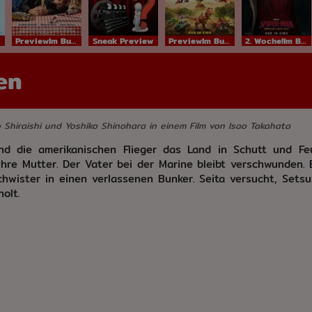
PreviewIm Bundesstart
Sneak Preview
PreviewIm Bundesstart
2. Woche!Im Bundesstart
en
Shiraishi und Yoshiko Shinohara in einem Film von Isao Takahata
d die amerikanischen Flieger das Land in Schutt und Feu
ihre Mutter. Der Vater bei der Marine bleibt verschwunden. 
chwister in einen verlassenen Bunker. Seita versucht, Sets
holt.