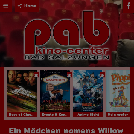
Home
2D
2D
2D
Best of Cinema
Events & Konzerte
Anime Night
Mein erster Kinobesuch
Ein Mädchen namens Willow