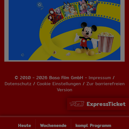
© 2010 - 2026 Basa Film GmbH -
Impressum
/
Datenschutz
/
Cookie Einstellungen
/
Zur barrierefreien
Version
ExpressTicket
Heute
Wochenende
kompl. Programm