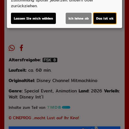
zurückziehen.
Ticket-Alarm
Lassen Sie mich wählen
Ich lehne ab
Das ist ok
Altersfreigabe:
Laufzeit:
ca. 60 min.
Originaltitel:
Disney Channel Mitmachkino
Genre:
Special Event, Animation
Land:
2026
Verleih:
Walt Disney Int´l
Inhalte zum Teil von
© CINEPROG ...macht Lust auf Ihr Kino!