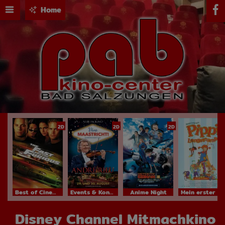
Home
2D
2D
2D
Best of Cinema
Events & Konzerte
Anime Night
Mein erster Kinobesuch
Disney Channel Mitmachkino