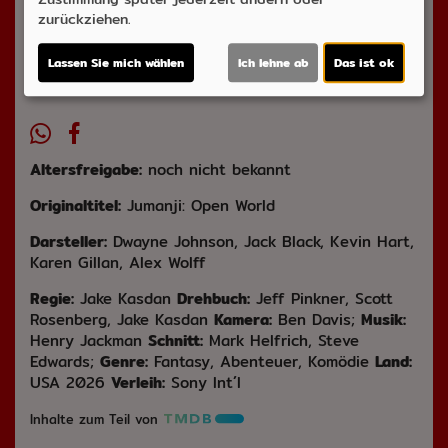
Ticket-Alarm
zurückziehen.
Lassen Sie mich wählen
Ich lehne ab
Das ist ok
Altersfreigabe:
noch nicht bekannt
Originaltitel:
Jumanji: Open World
Darsteller:
Dwayne Johnson, Jack Black, Kevin Hart,
Karen Gillan, Alex Wolff
Regie:
Jake Kasdan
Drehbuch:
Jeff Pinkner, Scott
Rosenberg, Jake Kasdan
Kamera:
Ben Davis;
Musik:
Henry Jackman
Schnitt:
Mark Helfrich, Steve
Edwards;
Genre:
Fantasy, Abenteuer, Komödie
Land:
USA 2026
Verleih:
Sony Int´l
Inhalte zum Teil von