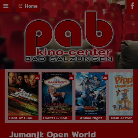
Home
2D
2D
2D
Best of Cinema
Events & Konzerte
Anime Night
Mein erster Kinobesuch
Jumanji: Open World