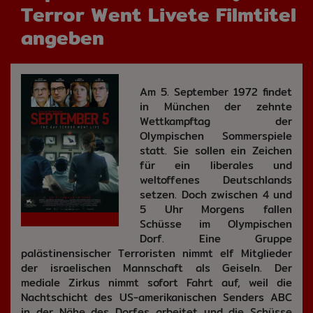
Terror Went Livete Filmtitel
angeben
Am 5. September 1972 findet
in München der zehnte
Wettkampftag der
Olympischen Sommerspiele
statt. Sie sollen ein Zeichen
für ein liberales und
weltoffenes Deutschlands
setzen. Doch zwischen 4 und
5 Uhr Morgens fallen
Schüsse im Olympischen
Dorf. Eine Gruppe
palästinensischer Terroristen nimmt elf Mitglieder
der israelischen Mannschaft als Geiseln. Der
mediale Zirkus nimmt sofort Fahrt auf, weil die
Nachtschicht des US-amerikanischen Senders ABC
in der Nähe des Dorfes arbeitet und die Schüsse