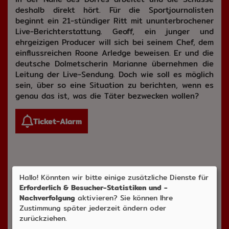
deshalb direkt hört. Für die Sportjournalisten
beginnt ein 21-stündiger Ritt mit ununterbrochener
Live-Berichterstattung. Geoff, ein junger und
ehrgeizigen Producer will sich bei seinem Chef, dem
einflussreichen Roone Arledge beweisen. Er und die
deutsche Dolmetscherin Marianne übernehmen die
Leitung der Live-Sendung. Doch wie soll es möglich
sein, über so eine Situation zu berichten, wenn es
genau das ist, was die Täter bezwecken wollen?
Ticket-Alarm
Hallo! Könnten wir bitte einige zusätzliche Dienste für
Erforderlich & Besucher-Statistiken und -
Nachverfolgung
aktivieren? Sie können Ihre
Altersfreigabe:
Zustimmung später jederzeit ändern oder
(ab 6 J. in Begleitung eines
zurückziehen.
Erziehungsbeauftragten)