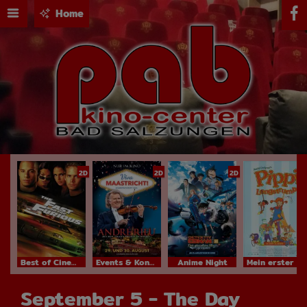
Home
2D
2D
2D
Best of Cinema
Events & Konzerte
Anime Night
Mein erster Kinobesuch
September 5 - The Day