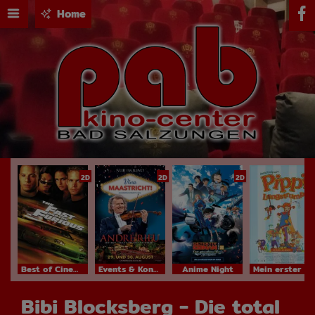
Home
2D
2D
2D
Best of Cinema
Events & Konzerte
Anime Night
Mein erster Kinobesuch
Bibi Blocksberg - Die total