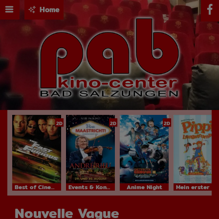
Home
2D
2D
2D
Best of Cinema
Events & Konzerte
Anime Night
Mein erster Kinobesuch
Nouvelle Vague