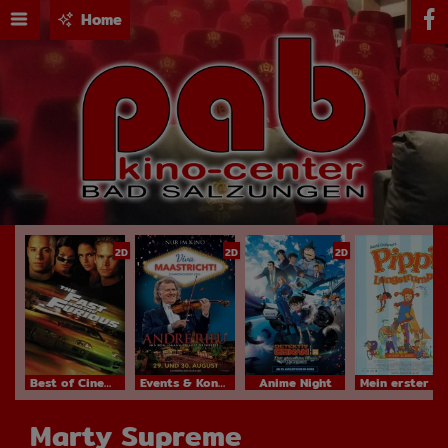
Home
2D
2D
2D
Best of Cinema
Events & Konzerte
Anime Night
Mein erster Kinobesuch
Marty Supreme