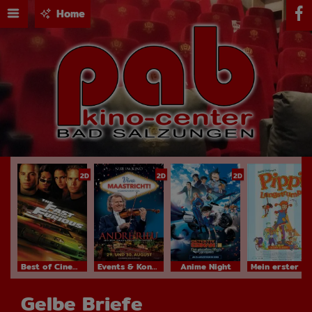
Home
2D
2D
2D
Best of Cinema
Events & Konzerte
Anime Night
Mein erster Kinobesuch
Gelbe Briefe