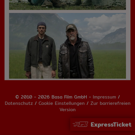
© 2010 - 2026 Basa Film GmbH -
Impressum
/
Datenschutz
/
Cookie Einstellungen
/
Zur barrierefreien
Version
ExpressTicket