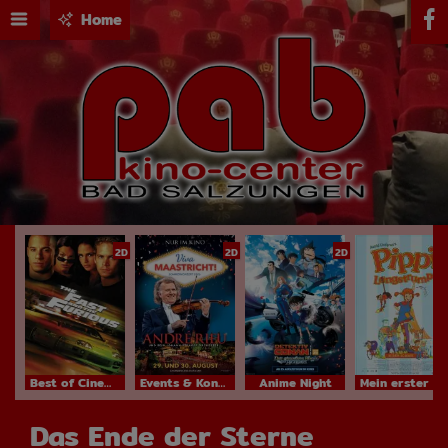
Home
2D
2D
2D
Best of Cinema
Events & Konzerte
Anime Night
Mein erster Kinobesuch
Das Ende der Sterne