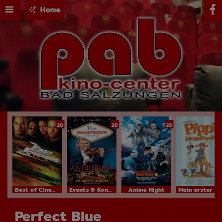
Home
2D
2D
2D
Best of Cinema
Events & Konzerte
Anime Night
Mein erster Kinobesuch
Perfect Blue