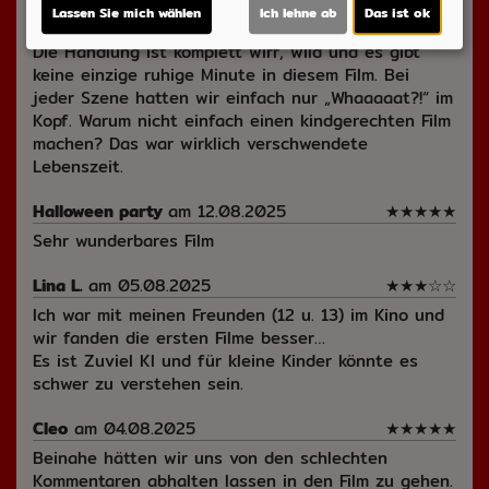
nur paralysiert da und wir haben uns gefragt,
Lassen Sie mich wählen
Ich lehne ab
Das ist ok
warum wir nicht einfach LSD geschmissen haben.
Die Handlung ist komplett wirr, wild und es gibt
keine einzige ruhige Minute in diesem Film. Bei
jeder Szene hatten wir einfach nur „Whaaaaat?!“ im
Kopf. Warum nicht einfach einen kindgerechten Film
machen? Das war wirklich verschwendete
Lebenszeit.
Halloween party
am 12.08.2025
★
★
★
★
★
Sehr wunderbares Film
Lina L.
am 05.08.2025
★
★
★
☆
☆
Ich war mit meinen Freunden (12 u. 13) im Kino und
wir fanden die ersten Filme besser…
Es ist Zuviel KI und für kleine Kinder könnte es
schwer zu verstehen sein.
Cleo
am 04.08.2025
★
★
★
★
★
Beinahe hätten wir uns von den schlechten
Kommentaren abhalten lassen in den Film zu gehen.