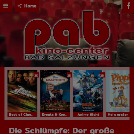
Home
2D
2D
2D
Best of Cinema
Events & Konzerte
Anime Night
Mein erster Kinobesuch
Die Schlümpfe: Der große