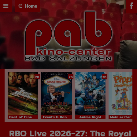
Home
2D
2D
2D
Best of Cinema
Events & Konzerte
Anime Night
Mein erster Kinobesuch
RBO Live 2026-27: The Royal