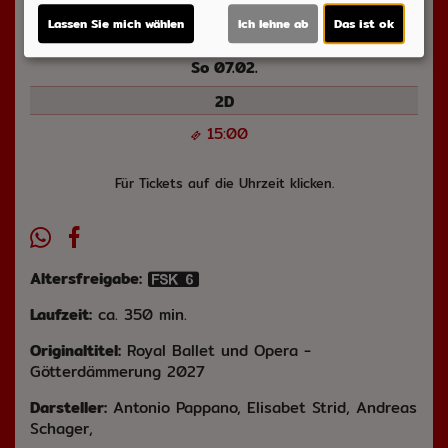
Lassen Sie mich wählen
Ich lehne ab
Das ist ok
So 07.02.
2D
15:00
Für Tickets auf die Uhrzeit klicken.
Altersfreigabe:
Laufzeit:
ca. 350 min.
Originaltitel:
Royal Ballet und Opera -
Götterdämmerung 2027
Darsteller:
Antonio Pappano, Elisabet Strid, Andreas
Schager,