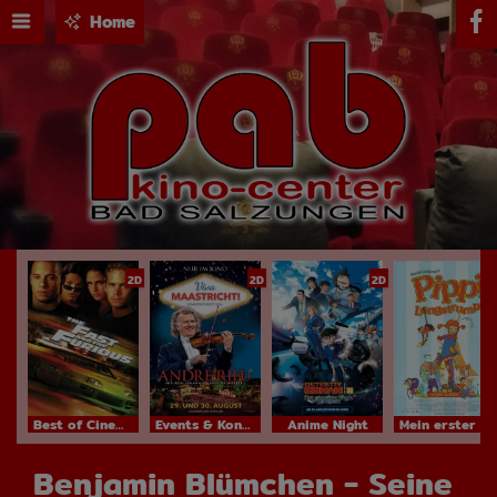
Home
2D
2D
2D
Best of Cinema
Events & Konzerte
Anime Night
Mein erster Kinobesuch
Benjamin Blümchen - Seine