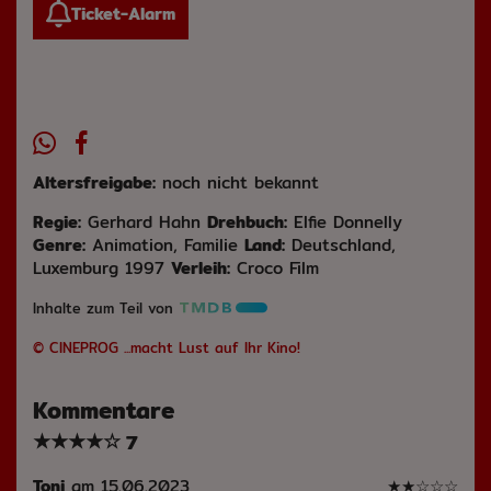
Ticket-Alarm
Altersfreigabe:
noch nicht bekannt
Regie:
Gerhard Hahn
Drehbuch:
Elfie Donnelly
Genre:
Animation, Familie
Land:
Deutschland,
Luxemburg 1997
Verleih:
Croco Film
Inhalte zum Teil von
© CINEPROG ...macht Lust auf Ihr Kino!
Kommentare
★
★
★
★
☆
7
Toni
am 15.06.2023
★
★
☆
☆
☆