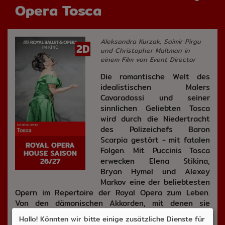
Opera Tosca
Aleksandra Kurzak, Saimir Pirgu
2D
und Christopher Maltman in
einem Film von Event Director
Die romantische Welt des
idealistischen Malers
Cavaradossi und seiner
sinnlichen Geliebten Tosca
wird durch die Niedertracht
des Polizeichefs Baron
Scarpia gestört - mit fatalen
ROYAL OPERA
Folgen. Mit Puccinis Tosca
HOUSE SAISON
erwecken Elena Stikina,
26/27
Bryan Hymel und Alexey
Markov eine der beliebtesten
Opern im Repertoire der Royal Opera zum Leben.
Von den dämonischen Akkorden, mit denen sie
bekanntermaßen beginnt, bis hin zu der brutalen,
Hallo! Könnten wir bitte einige zusätzliche Dienste für
schockierenden Wendung am Schluss der Oper lässt