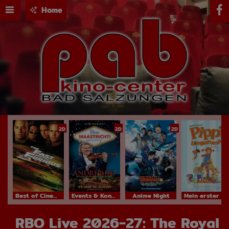
Home
2D
2D
2D
Best of Cinema
Events & Konzerte
Anime Night
Mein erster Kinobesuch
RBO Live 2026-27: The Royal