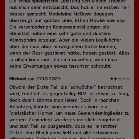
Die schauspielerische Leistung von Mason Thames
hat mich sehr enttäuscht. Das hat er im ersten Teil
besser gemacht. Madeleine McGraw dagegen
überzeugt auf ganzer Linie, Ethan Hawke sowieso.
Die verschiedenen Kameraeinstellungen als
Stilmittel haben eine sehr gute und düstere
Atmosphäre erzeugt. Aber die vielen Logiklöcher,
über die man aber hinwegsehen hätte können,
wenn der Resr gestimmt hätte, haben gestört. Alles
in allem kann man ihn sich ansehen, wenn man
seine Erwartungen etwas herunter schraubt.
Michael
am 27.10.2025
★
★
☆
☆
☆
Obwohl der Erste Teil als "schwächer" betrachtet
wird, fand ich es gegenteilig. BP2 ist etwas zu lang,
doch damit könnte man leben. Doch in manchen
Ansätzen, könnte man meinen es wäre ein
"christlicher Horror" um neue Gemeindemitglieder zu
werben. Zumindest wurde es merklich eingebaut
und zum Teil so ausgereizt, dass es im letzten
Drittel den Film kippen ließ und alle schwächen