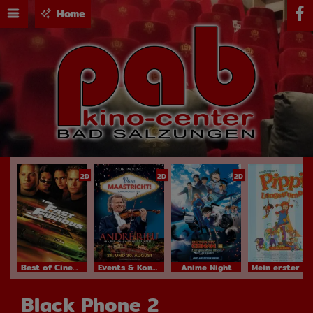
Home
2D
2D
2D
Best of Cinema
Events & Konzerte
Anime Night
Mein erster Kinobesuch
Black Phone 2