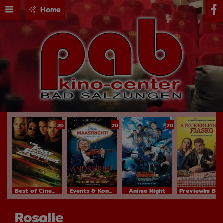
Home
2D
2D
2D
Best of Cinema
Events & Konzerte
Anime Night
PreviewIm Bundesstart
Rosalie