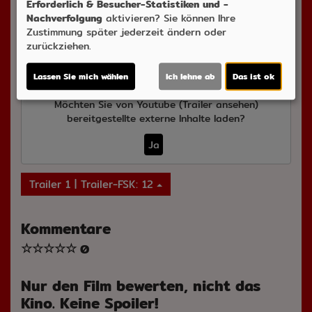
Erforderlich & Besucher-Statistiken und -
Verleih:
X-Verleih/Warner Bros
Nachverfolgung
aktivieren? Sie können Ihre
Zustimmung später jederzeit ändern oder
Inhalte zum Teil von
zurückziehen.
© CINEPROG ...macht Lust auf Ihr Kino!
Lassen Sie mich wählen
Ich lehne ab
Das ist ok
Möchten Sie von
Youtube (Trailer ansehen)
bereitgestellte externe Inhalte laden?
Ja
Trailer 1 | Trailer-FSK: 12
Kommentare
☆
☆
☆
☆
☆
0
Nur den Film bewerten, nicht das
Kino. Keine Spoiler!