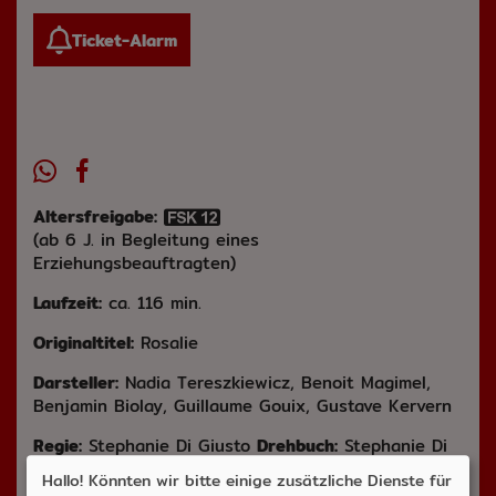
Ticket-Alarm
Altersfreigabe:
(ab 6 J. in Begleitung eines
Erziehungsbeauftragten)
Laufzeit:
ca. 116 min.
Originaltitel:
Rosalie
Darsteller:
Nadia Tereszkiewicz, Benoit Magimel,
Benjamin Biolay, Guillaume Gouix, Gustave Kervern
Regie:
Stephanie Di Giusto
Drehbuch:
Stephanie Di
Giusto
Musik:
Emmanuel Ferrier, Hania Rani
Genre:
Hallo! Könnten wir bitte einige zusätzliche Dienste für
Drama, Romanze
Land:
Belgien, Frankreich 2023