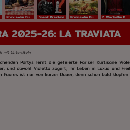
PreviewIm Bundesstart
Sneak Preview
PreviewIm Bundesstart
2. Woche!Im Bundesstart
A 2025-26: LA TRAVIATA
h mit Untertiteln
schenden Partys lernt die gefeierte Pariser Kurtisane Viol
er, und obwohl Violetta zögert, ihr Leben in Luxus und Frei
n Paares ist nur von kurzer Dauer, denn schon bald klopfen 