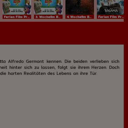
Ferien Film ProgrammIm Bundesstart
3. Woche!Im Bundesstart
4. Woche!Im Bundesstart
Ferien Film ProgrammIm Bundesstart
etta Alfredo Germont kennen. Die beiden verlieben sich
heit hinter sich zu lassen, folgt sie ihrem Herzen. Doch
die harten Realitäten des Lebens an ihre Tür.