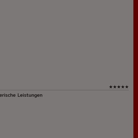
★
★
★
★
★
erische Leistungen