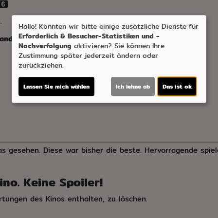
.
Hallo! Könnten wir bitte einige zusätzliche Dienste für
Erforderlich & Besucher-Statistiken und -
and:
GB
Verleih:
LUF
Nachverfolgung
aktivieren? Sie können Ihre
Zustimmung später jederzeit ändern oder
zurückziehen.
Lassen Sie mich wählen
Ich lehne ab
Das ist ok
s gesehen. Diese war bisher die beste. Hervorragende spiel
no. Keine Spoiler!
rtungen des Kinos enthalten, zu löschen.