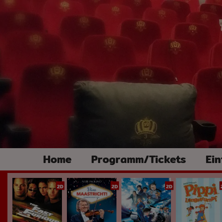
Home
Programm/Tickets
Ein
2D
2D
2D