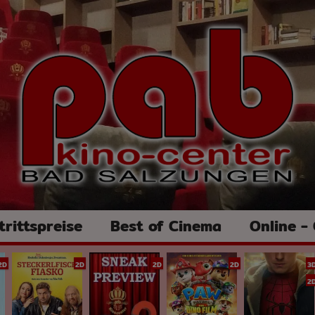
trittspreise
Best of Cinema
Online -
2D
2D
2D
2D
3
2