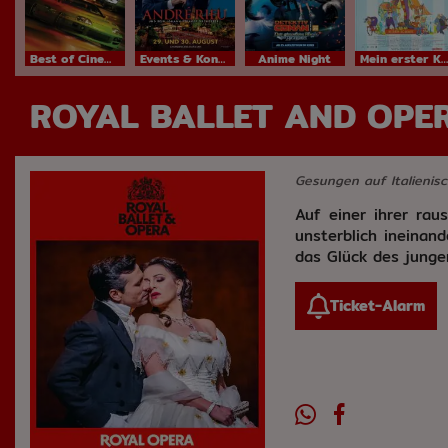
Best of Cinema
Events & Konzerte
Anime Night
Mein erster Kinobesuch
ROYAL BALLET AND OPER
Gesungen auf Italienisc
Auf einer ihrer rau
unsterblich ineinand
das Glück des junge
Ticket-Alarm