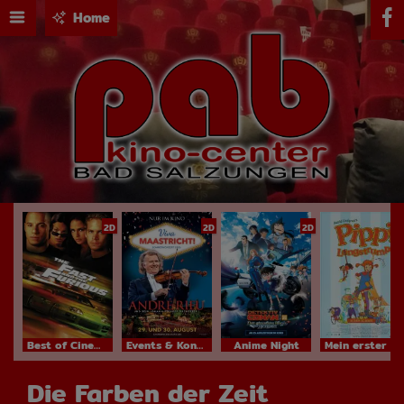
Home
2D
2D
2D
Best of Cinema
Events & Konzerte
Anime Night
Mein erster Kinobesuch
Die Farben der Zeit