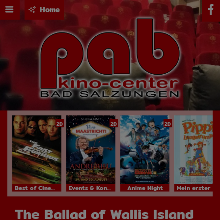
Home
2D
2D
2D
Best of Cinema
Events & Konzerte
Anime Night
Mein erster Kinobesuch
The Ballad of Wallis Island