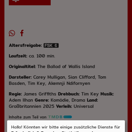
Altersfreigabe:
Laufzeit:
ca. 100 min.
Originaltitel:
The Ballad of Wallis Island
Darsteller:
Carey Mulligan, Sian Clifford, Tom
Basden, Tim Key, Akemnji Ndifornyen
Regie:
James Griffiths
Drehbuch:
Tim Key
Musik:
Adem Ilhan
Genre:
Komödie, Drama
Land:
Großbritannien 2025
Verleih:
Universal
Inhalte zum Teil von
Hallo! Könnten wir bitte einige zusätzliche Dienste für
© CINEPROG ...macht Lust auf Ihr Kino!