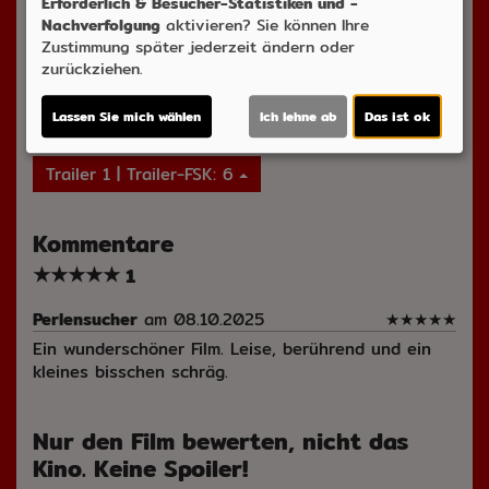
Erforderlich & Besucher-Statistiken und -
Nachverfolgung
aktivieren? Sie können Ihre
Zustimmung später jederzeit ändern oder
Möchten Sie von
Youtube (Trailer ansehen)
zurückziehen.
bereitgestellte externe Inhalte laden?
Ja
Lassen Sie mich wählen
Ich lehne ab
Das ist ok
Trailer 1 | Trailer-FSK: 6
Kommentare
★
★
★
★
★
1
Perlensucher
am 08.10.2025
★
★
★
★
★
Ein wunderschöner Film. Leise, berührend und ein
kleines bisschen schräg.
Nur den Film bewerten, nicht das
Kino. Keine Spoiler!