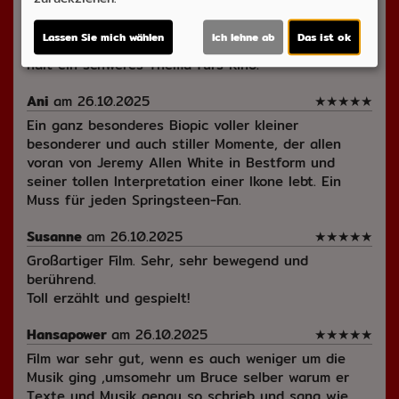
Prozent aus seinen Depressionen besteht und die
Musik zu kurz kommt, habe ich nicht erwartet. Muss
Lassen Sie mich wählen
Ich lehne ab
Das ist ok
Heike aus den Kommentaren voll zustimmen. Eben
halt ein schweres Thema fürs Kino.
Ani
am 26.10.2025
★
★
★
★
★
Ein ganz besonderes Biopic voller kleiner
besonderer und auch stiller Momente, der allen
voran von Jeremy Allen White in Bestform und
seiner tollen Interpretation einer Ikone lebt. Ein
Muss für jeden Springsteen-Fan.
Susanne
am 26.10.2025
★
★
★
★
★
Großartiger Film. Sehr, sehr bewegend und
berührend.
Toll erzählt und gespielt!
Hansapower
am 26.10.2025
★
★
★
★
★
Film war sehr gut, wenn es auch weniger um die
Musik ging ,umsomehr um Bruce selber warum er
Texte und Musik genau so schrieb und sang wie