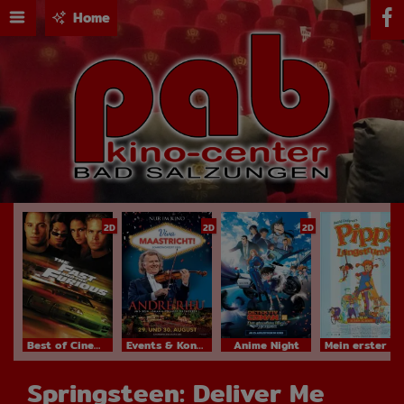
Home
2D
2D
2D
Best of Cinema
Events & Konzerte
Anime Night
Mein erster Kinobesuch
Springsteen: Deliver Me