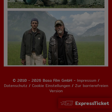
© 2010 - 2026 Basa Film GmbH -
Impressum
/
Datenschutz
/
Cookie Einstellungen
/
Zur barrierefreien
Version
ExpressTicket