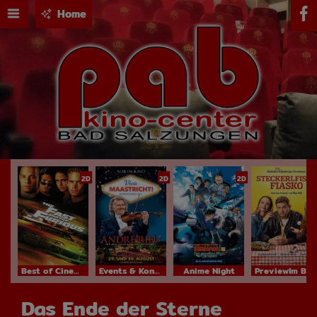
Home
2D
2D
2D
Best of Cinema
Events & Konzerte
Anime Night
PreviewIm Bundesstart
Das Ende der Sterne