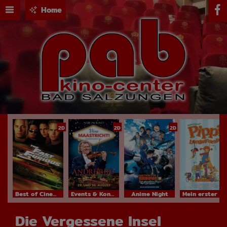
Home
2D
2D
2D
Best of Cinema
Events & Konzerte
Anime Night
Mein erster Kinobesuch
Die Vergessene Insel